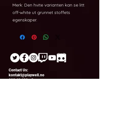
Merk: Den hvite varianten kan se litt 
off-white ut grunnet stoffets 
egenskaper.
Contact Us:
kontakt@playwell.no
928 49 699
-
Bergen
955 22 301
-
Oslo and Fredrikstad
Lille Øvregaten 10, 5018 Bergen
Sandakerveien 114B, 0484 Oslo
Torvbyen shopping center, 1607
Fredrikstad
Opening hours Bergen:
Mondays - Thursdays:
Gaming club and e-
sports academy
Fridays:
Drop-in from 17.00 - to 23.00