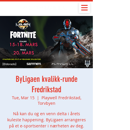
ByLigaen kvalikk-runde
Fredrikstad
Tue, Mar 15
  |  
Playwell Fredrikstad,
Torvbyen
Nå kan du og en venn delta i årets
kuleste happening. ByLigaen arrangeres
på et e-sportsenter i nærheten av deg.