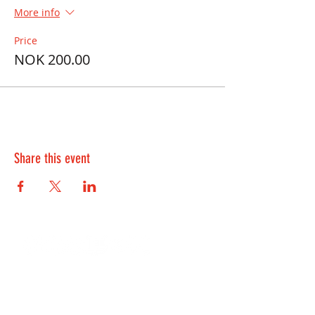
More info
Price
NOK 200.00
Share this event
Contact Us:
kontakt@playwell.no
928 49 699
-
Bergen
955 22 301
-
Oslo and Fredrikstad